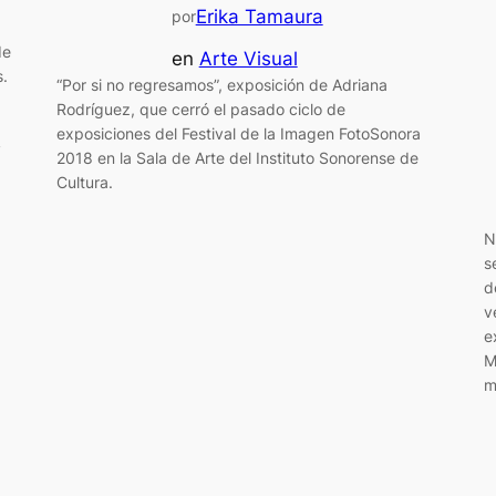
Erika Tamaura
por
de
en
Arte Visual
s.
“Por si no regresamos”, exposición de Adriana
Rodríguez, que cerró el pasado ciclo de
a
exposiciones del Festival de la Imagen FotoSonora
y
2018 en la Sala de Arte del Instituto Sonorense de
Cultura.
N
s
d
v
e
M
m