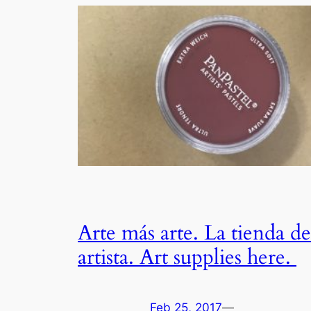
Arte más arte. La tienda de
artista. Art supplies here.
Feb 25, 2017
—