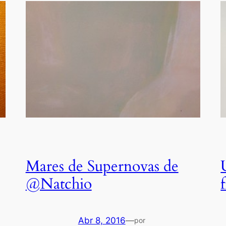
Mares de Supernovas de
@Natchio
Abr 8, 2016
—
por