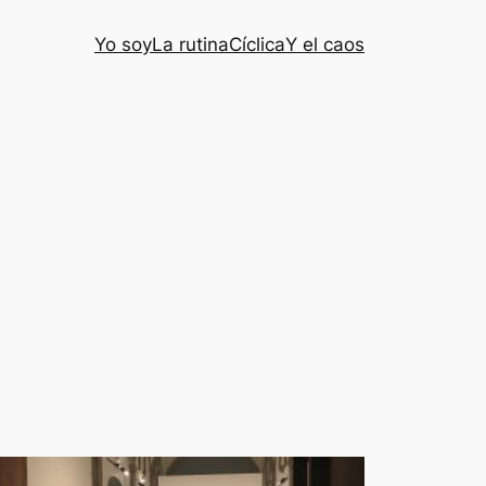
Yo soy
La rutina
Cíclica
Y el caos