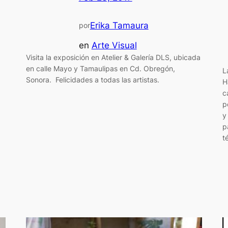
Erika Tamaura
por
en
Arte Visual
Visita la exposición en Atelier & Galería DLS, ubicada
en calle Mayo y Tamaulipas en Cd. Obregón,
L
Sonora. Felicidades a todas las artistas.
H
c
p
y
p
t