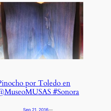
Pinocho por Toledo en
@MuseoMUSAS #Sonora
Sep 21, 2016
—