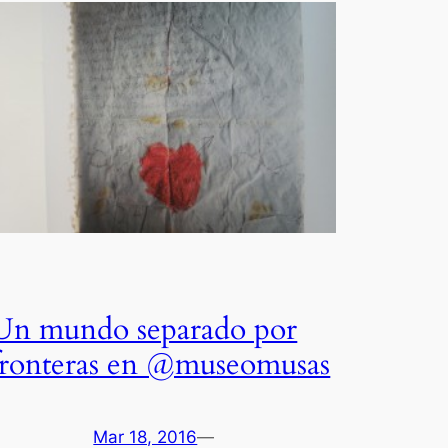
Un mundo separado por
fronteras en @museomusas
Mar 18, 2016
—