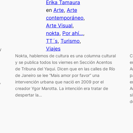
Erika Tamaura
en
Arte
, 
Arte
contemporáneo
, 
Arte Visual
, 
nokta
, 
Por ahí…
, 
TT´s
, 
Turismo
, 
Viajes
y
Nokta, hablemos de cultura es una columna cultural
C
y se publica todos los viernes en Sección Acentos
e
de Tribuna del Yaqui. Dicen que en las calles de Río
A
de Janeiro se lee “Mais amor por favor” una
p
,
intervención urbana que nació en 2009 por el
e
creador Ygor Marotta. La intención era tratar de
A
despertar la…
s
d