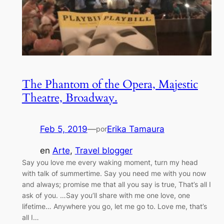
The Phantom of the Opera, Majestic
Theatre, Broadway.
Feb 5, 2019
—
Erika Tamaura
por
en
Arte
, 
Travel blogger
Say you love me every waking moment, turn my head
with talk of summertime. Say you need me with you now
and always; promise me that all you say is true, That’s all I
ask of you. …Say you’ll share with me one love, one
lifetime… Anywhere you go, let me go to. Love me, that’s
all I…