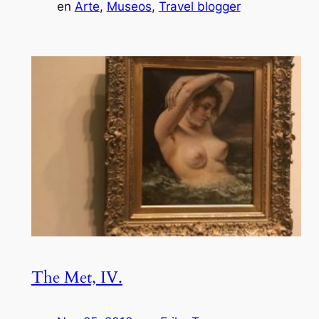
en
Arte
, 
Museos
, 
Travel blogger
The Met, IV.