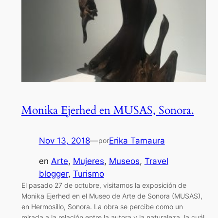
Monika Ejerhed en MUSAS, Sonora.
Nov 13, 2018
—
Erika Tamaura
por
en
Arte
, 
Mujeres
, 
Museos
, 
Travel
blogger
, 
Turismo
El pasado 27 de octubre, visitamos la exposición de
Monika Ejerhed en el Museo de Arte de Sonora (MUSAS),
en Hermosillo, Sonora. La obra se percibe como un
mirada a la relación entre la autora y la naturaleza, la cuál