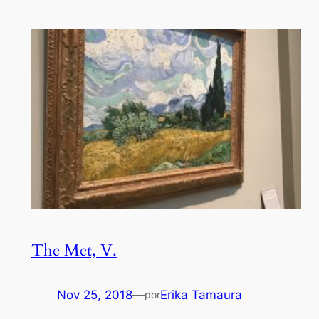
The Met, V.
Nov 25, 2018
—
Erika Tamaura
por