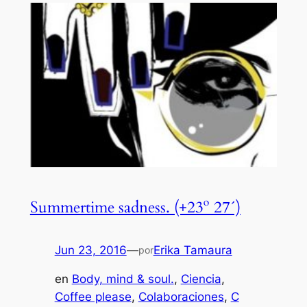
Summertime sadness. (+23º 27´)
Jun 23, 2016
—
Erika Tamaura
por
en
Body, mind & soul.
, 
Ciencia
, 
Coffee please
, 
Colaboraciones
, 
C