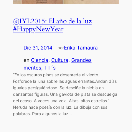
@IYL2015: El año de la luz
#HappyNewYear
Dic 31, 2014
—
Erika Tamaura
por
en
Ciencia
, 
Cultura
, 
Grandes
mentes
, 
TT´s
“En los oscuros pinos se desenreda el viento.
Fosforece la luna sobre las aguas errantes.Andan días
iguales persiguiéndose. Se desciñe la niebla en
danzantes figuras. Una gaviota de plata se descuelga
del ocaso. A veces una vela. Altas, altas estrellas.”
Neruda hace poesía con la luz. La dibuja con sus
palabras. Para algunos la luz…