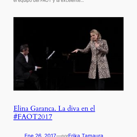
el equipo del FAOT y la excelente…
Elina Garanca. La diva en el
#FAOT2017
Ene 26, 2017
—
Erika Tamaura
por