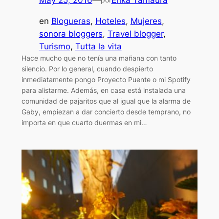
May 25, 2016
—
Erika Tamaura
en
Blogueras
, 
Hoteles
, 
Mujeres
, 
sonora bloggers
, 
Travel blogger
, 
Turismo
, 
Tutta la vita
Hace mucho que no tenía una mañana con tanto
silencio. Por lo general, cuando despierto
inmediatamente pongo Proyecto Puente o mi Spotify
para alistarme. Además, en casa está instalada una
comunidad de pajaritos que al igual que la alarma de
Gaby, empiezan a dar concierto desde temprano, no
importa en que cuarto duermas en mi…