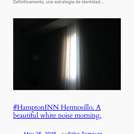
Definitivamente, una estrategia de identidad…
#HamptonINN Hermosillo. A
beautiful white noise morning.
por