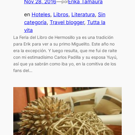
Nov 28, 2016
—
Erika Tamaura
por
en
Hoteles
, 
Libros
, 
Literatura
, 
Sin
categoría
, 
Travel blogger
, 
Tutta la
vita
La Feria del Libro de Hermosillo ya es una tradición
para Erik para ver a su primo Miguelito. Este año no
era la excepción. Y luego resulta, que me fui de raite
con mi estimadísimo Carlos Padilla y su esposa Yuyú,
así que ya sabrán como iba yo, en la comitiva de los
fans del…