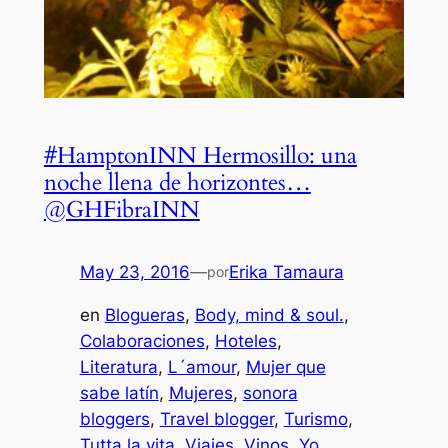
#HamptonINN Hermosillo: una
noche llena de horizontes…
@GHFibraINN
May 23, 2016
—
Erika Tamaura
por
en
Blogueras
, 
Body, mind & soul.
, 
Colaboraciones
, 
Hoteles
, 
Literatura
, 
L´amour
, 
Mujer que
sabe latín
, 
Mujeres
, 
sonora
bloggers
, 
Travel blogger
, 
Turismo
, 
Tutta la vita
, 
Viajes
, 
Vinos
, 
Yo