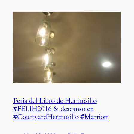
Feria del Libro de Hermosillo
#FELIH2016 & descanso en
#CourtyardHermosillo #Marriott