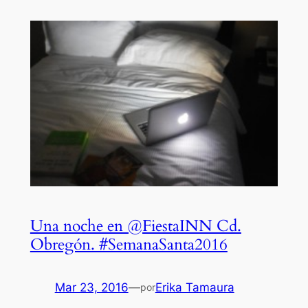
Una noche en @FiestaINN Cd.
Obregón. #SemanaSanta2016
Mar 23, 2016
—
Erika Tamaura
por