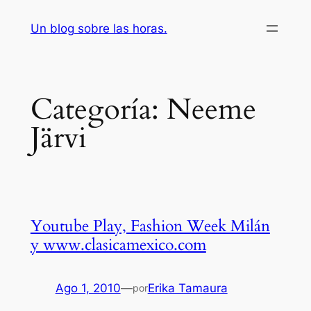
Saltar
Un blog sobre las horas.
al
contenido
Categoría:
Neeme
Järvi
Youtube Play, Fashion Week Milán
y www.clasicamexico.com
Ago 1, 2010
—
Erika Tamaura
por