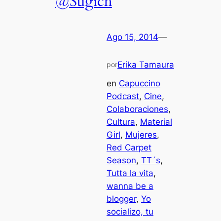
@Sugich
Ago 15, 2014
—
Erika Tamaura
por
en
Capuccino
Podcast
, 
Cine
, 
Colaboraciones
, 
Cultura
, 
Material
Girl
, 
Mujeres
, 
Red Carpet
Season
, 
TT´s
, 
Tutta la vita
, 
wanna be a
blogger
, 
Yo
socializo, tu