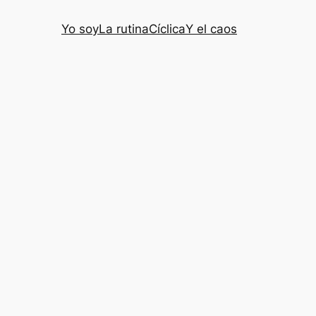
Yo soy
La rutina
Cíclica
Y el caos