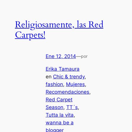
Religiosamente, las Red
Carpets!
Ene 12, 2014
—
por
Erika Tamaura
en
Chic & trendy
, 
fashion
, 
Mujeres
, 
Recomendaciones
, 
Red Carpet
Season
, 
TT´s
, 
Tutta la vita
, 
wanna be a
blogger