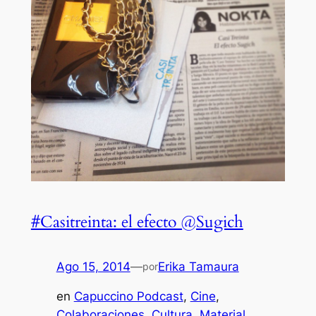
#Casitreinta: el efecto @Sugich
Ago 15, 2014
—
Erika Tamaura
por
en
Capuccino Podcast
, 
Cine
, 
Colaboraciones
, 
Cultura
, 
Material