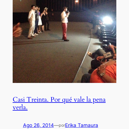
Casi Treinta. Por qué vale la pena
verla.
Ago 26, 2014
—
Erika Tamaura
por