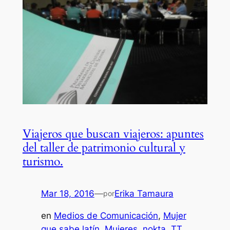
Viajeros que buscan viajeros: apuntes
del taller de patrimonio cultural y
turismo.
Mar 18, 2016
—
Erika Tamaura
por
en
Medios de Comunicación
, 
Mujer
que sabe latín
, 
Mujeres
, 
nokta
, 
TT