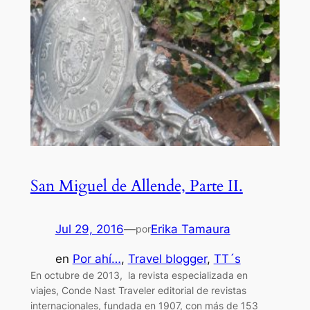
San Miguel de Allende, Parte II.
Jul 29, 2016
—
Erika Tamaura
por
en
Por ahí…
, 
Travel blogger
, 
TT´s
En octubre de 2013, la revista especializada en
viajes, Conde Nast Traveler editorial de revistas
internacionales, fundada en 1907, con más de 153