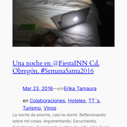
Una noche en @FiestaINN Cd.
Obregón. #SemanaSanta2016
Mar 23, 2016
—
Erika Tamaura
por
en
Colaboraciones
, 
Hoteles
, 
TT´s
, 
Turismo
, 
Vinos
La noche de anoche, casi no dormí. Reflexionando
sobre mil cosas. Argumentando. Escuchando.