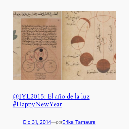
@IYL2015: El año de la luz
#HappyNewYear
Dic 31, 2014
—
Erika Tamaura
por