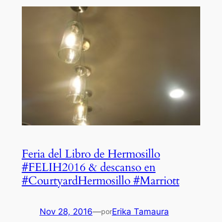
Feria del Libro de Hermosillo
#FELIH2016 & descanso en
#CourtyardHermosillo #Marriott
Nov 28, 2016
—
Erika Tamaura
por