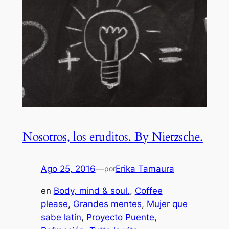
Nosotros, los eruditos. By Nietzsche.
Ago 25, 2016
—
Erika Tamaura
por
en
Body, mind & soul.
, 
Coffee
please
, 
Grandes mentes
, 
Mujer que
sabe latín
, 
Proyecto Puente
, 