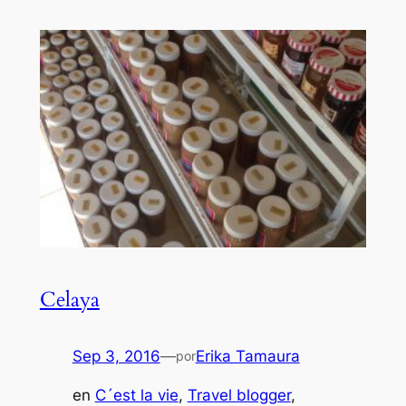
Celaya
Sep 3, 2016
—
Erika Tamaura
por
en
C´est la vie
, 
Travel blogger
, 