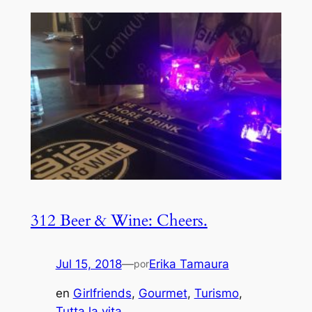
312 Beer & Wine: Cheers.
Jul 15, 2018
—
Erika Tamaura
por
en
Girlfriends
, 
Gourmet
, 
Turismo
, 
Tutta la vita