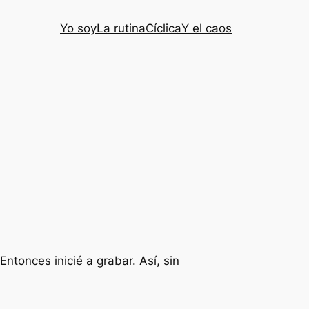
Yo soy
La rutina
Cíclica
Y el caos
tonces inicié a grabar. Así, sin