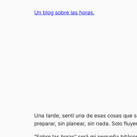
Saltar
Un blog sobre las horas.
al
contenido
Una tarde, sentí una de esas cosas que se
preparar, sin planear, sin nada. Solo fluy
“Sobre las horas” será mi pequeña bitácor