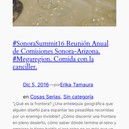
#SonoraSummit16 Reunión Anual
de Comisiones Sonora-Arizona.
#Megaregion. Comida con la
canciller.
Dic 5, 2016
—
Erika Tamaura
por
en
Cosas Serias
, 
Sin categoría
“¿Qué es la frontera? ¿Una entelequia geográfica que
alguien diseñó para espantar las pesadillas recorridas
por un enemigo invisible? ¿Cómo discernir una frontera
en pleno desierto, cómo saber dónde termina el reino y
empieza la tierra baldía si ese reino no es más que un