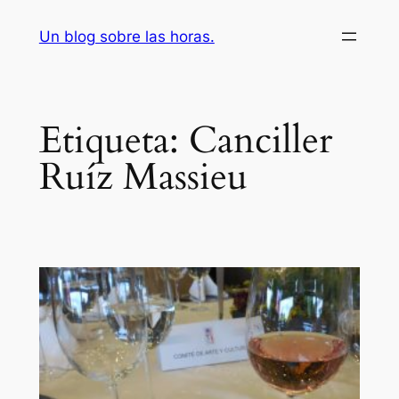
Saltar
Un blog sobre las horas.
al
contenido
Etiqueta:
Canciller
Ruíz Massieu