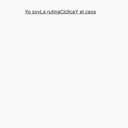
Yo soy
La rutina
Cíclica
Y el caos