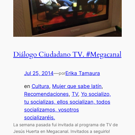
Diálogo Ciudadano TV. #Megacanal
Jul 25, 2014
—
Erika Tamaura
por
en
Cultura
, 
Mujer que sabe latín
, 
Recomendaciones
, 
TV
, 
Yo socializo,
tu socializas, ellos socializan, todos
socializamos, vosotros
socializaréis.
La semana pasada fui invitada al programa de TV de
Jesús Huerta en Megacanal. Invitados a seguirlo!