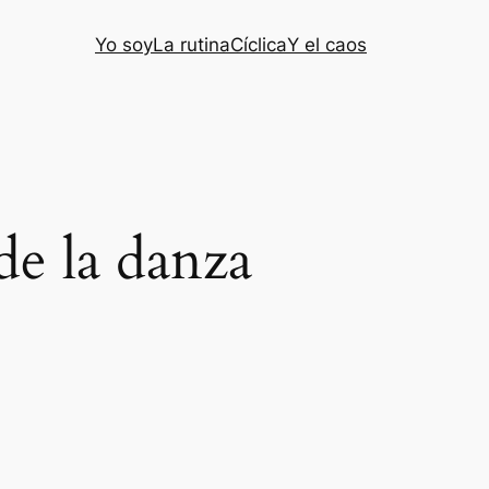
Yo soy
La rutina
Cíclica
Y el caos
e la danza