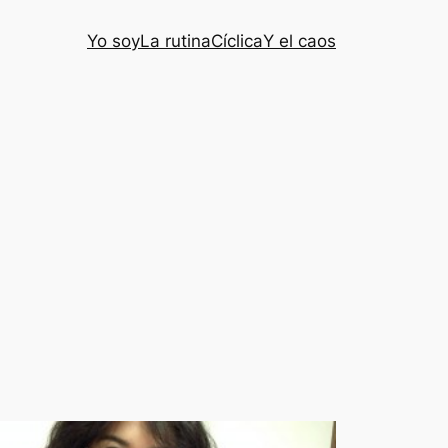
Yo soy
La rutina
Cíclica
Y el caos