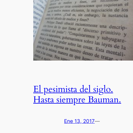
El pesimista del siglo.
Hasta siempre Bauman.
Ene 13, 2017
—