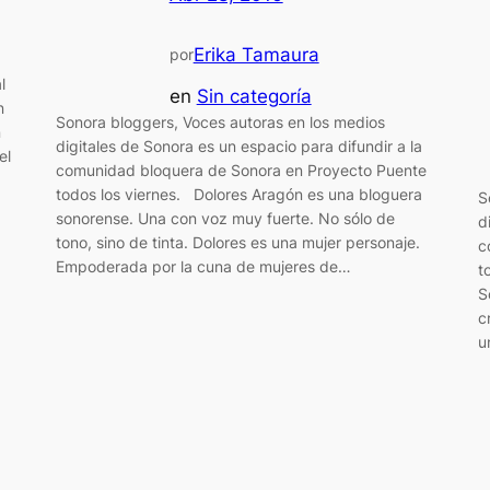
Erika Tamaura
por
l
en
Sin categoría
n
Sonora bloggers, Voces autoras en los medios
n
digitales de Sonora es un espacio para difundir a la
el
comunidad bloquera de Sonora en Proyecto Puente
todos los viernes. Dolores Aragón es una bloguera
S
sonorense. Una con voz muy fuerte. No sólo de
d
tono, sino de tinta. Dolores es una mujer personaje.
c
Empoderada por la cuna de mujeres de…
t
S
c
u