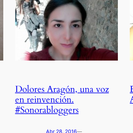
Dolores Aragón, una voz
en reinvención.
#Sonorabloggers
Abr 28, 2016
—