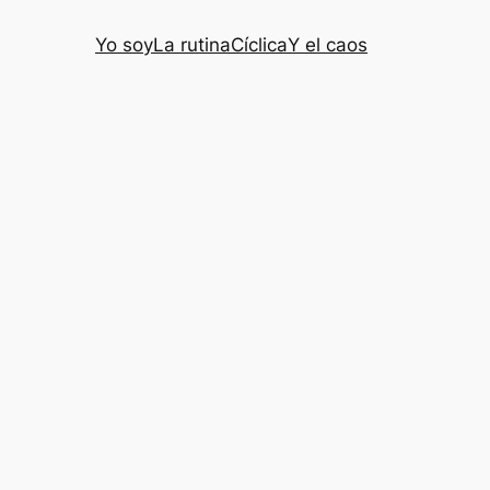
Yo soy
La rutina
Cíclica
Y el caos