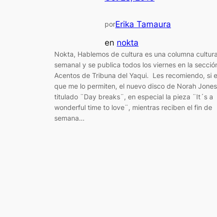
Erika Tamaura
por
en
nokta
Nokta, Hablemos de cultura es una columna cultura
semanal y se publica todos los viernes en la secció
Acentos de Tribuna del Yaqui. Les recomiendo, si 
que me lo permiten, el nuevo disco de Norah Jones
titulado ¨Day breaks¨, en especial la pieza ¨It´s a
wonderful time to love¨, mientras reciben el fin de
semana…