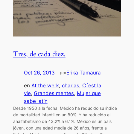
Tres, de cada diez.
Oct 26, 2013
—
Erika Tamaura
por
en
At the werk
, 
charlas
, 
C´est la
vie
, 
Grandes mentes
, 
Mujer que
sabe latín
Desde 1950 a la fecha, México ha reducido su índice
de mortalidad infantil en un 80%. Y ha reducido el
analfabetismo de 43.2% a 6.1%. México es un país
jóven, con una edad media de 26 años, frente a