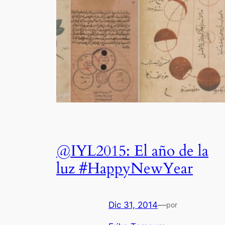
@IYL2015: El año de la
luz #HappyNewYear
Dic 31, 2014
—
por