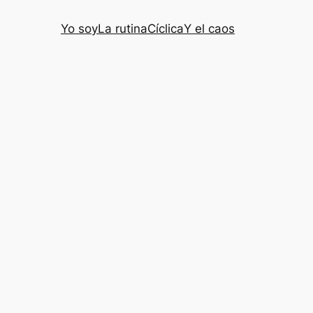
Yo soy
La rutina
Cíclica
Y el caos