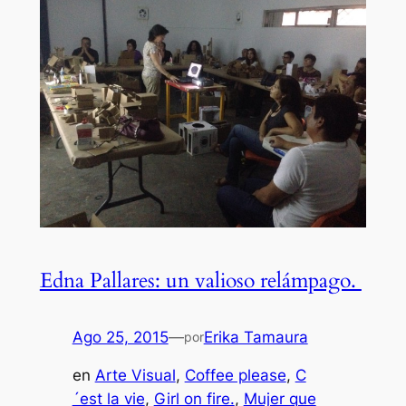
Edna Pallares: un valioso relámpago.
Ago 25, 2015
—
Erika Tamaura
por
en
Arte Visual
, 
Coffee please
, 
C
´est la vie
, 
Girl on fire.
, 
Mujer que