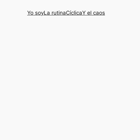
Yo soy
La rutina
Cíclica
Y el caos