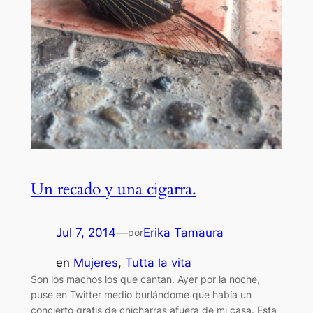
Un recado y una cigarra.
Jul 7, 2014
—
Erika Tamaura
por
en
Mujeres
, 
Tutta la vita
Son los machos los que cantan. Ayer por la noche,
puse en Twitter medio burlándome que había un
concierto gratis de chicharras afuera de mi casa. Esta