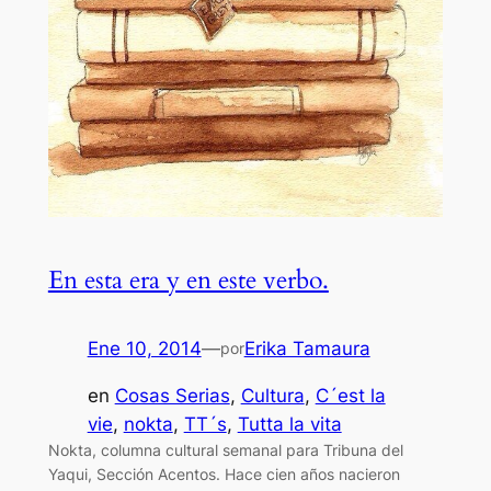
En esta era y en este verbo.
Ene 10, 2014
—
Erika Tamaura
por
en
Cosas Serias
, 
Cultura
, 
C´est la
vie
, 
nokta
, 
TT´s
, 
Tutta la vita
Nokta, columna cultural semanal para Tribuna del
Yaqui, Sección Acentos. Hace cien años nacieron