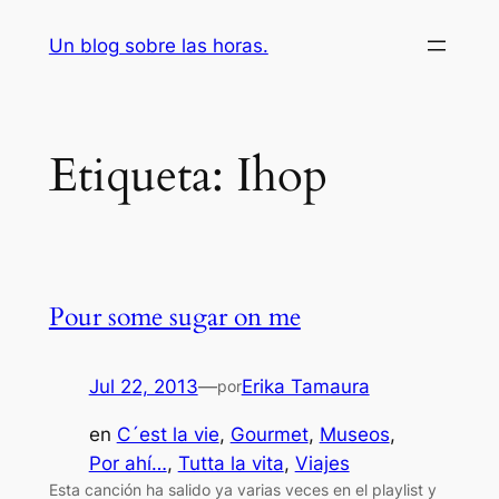
Saltar
Un blog sobre las horas.
al
contenido
Etiqueta:
Ihop
Pour some sugar on me
Jul 22, 2013
—
Erika Tamaura
por
en
C´est la vie
, 
Gourmet
, 
Museos
, 
Por ahí…
, 
Tutta la vita
, 
Viajes
Esta canción ha salido ya varias veces en el playlist y