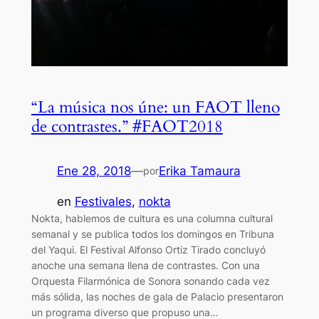
“La música nos úne: un FAOT lleno
de contrastes.” #FAOT2018
Ene 28, 2018
—
Erika Tamaura
por
en
Festivales
, 
nokta
Nokta, hablemos de cultura es una columna cultural
semanal y se publica todos los domingos en Tribuna
del Yaqui. El Festival Alfonso Ortiz Tirado concluyó
anoche una semana llena de contrastes. Con una
Orquesta Filarmónica de Sonora sonando cada vez
más sólida, las noches de gala de Palacio presentaron
un programa diverso que propuso una…