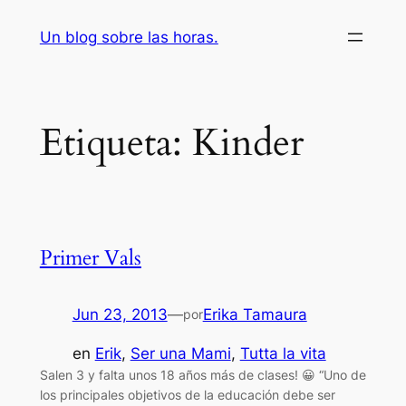
Saltar
Un blog sobre las horas.
al
contenido
Etiqueta:
Kinder
Primer Vals
Jun 23, 2013
—
Erika Tamaura
por
en
Erik
, 
Ser una Mami
, 
Tutta la vita
Salen 3 y falta unos 18 años más de clases! 😀 “Uno de
los principales objetivos de la educación debe ser