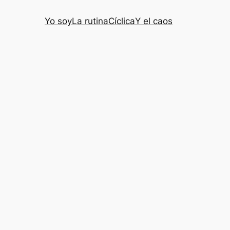
Yo soy
La rutina
Cíclica
Y el caos