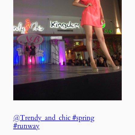
@Trendy_and_chic #spring
#runway