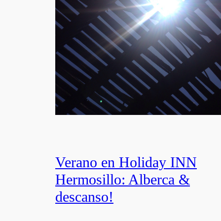
Verano en Holiday INN
Hermosillo: Alberca &
descanso!