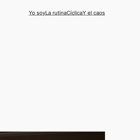
Yo soy
La rutina
Cíclica
Y el caos