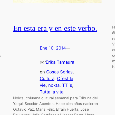
En esta era y en este verbo.
H
á
r
V
Ene 10, 2014
—
c
c
s
m
Erika Tamaura
por
h
en
Cosas Serias
, 
Cultura
, 
C´est la
vie
, 
nokta
, 
TT´s
, 
Tutta la vita
Nokta, columna cultural semanal para Tribuna del
Yaqui, Sección Acentos. Hace cien años nacieron
Octavio Paz, Maria Félix, Efraín Huerta, José
Revueltas, Julio Cortázar y Nicanor Parra. Hace