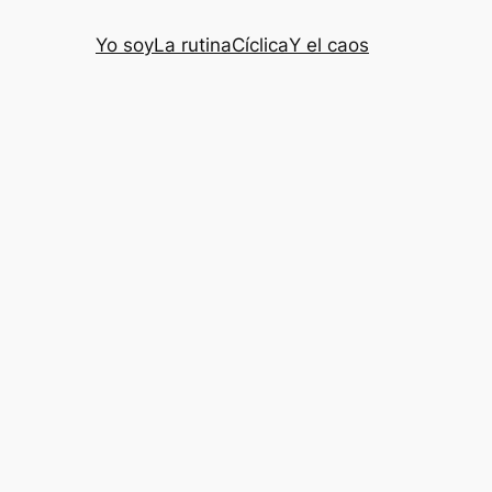
Yo soy
La rutina
Cíclica
Y el caos