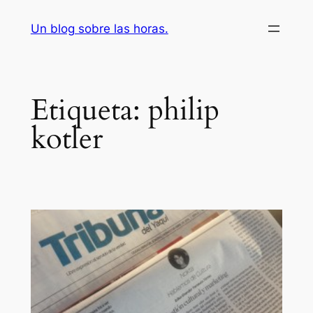
Saltar
Un blog sobre las horas.
al
contenido
Etiqueta:
philip
kotler