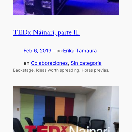
TEDx Náinari, parte II.
Feb 6, 2019
—
Erika Tamaura
por
en
Colaboraciones
, 
Sin categoría
Backstage. Ideas worth spreading. Horas previas.