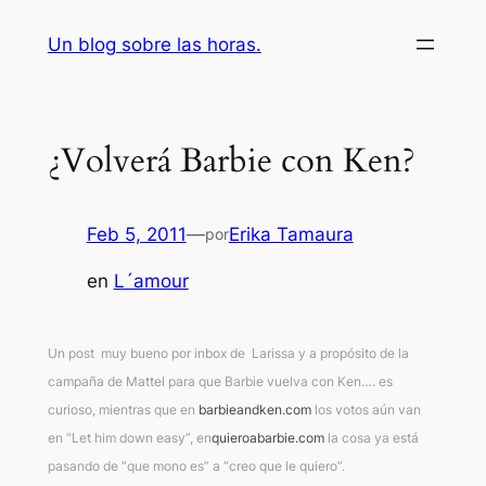
Saltar
Un blog sobre las horas.
al
contenido
¿Volverá Barbie con Ken?
Feb 5, 2011
—
Erika Tamaura
por
en
L´amour
Un post muy bueno por inbox de Larissa y a propósito de la
campaña de Mattel para que Barbie vuelva con Ken…. es
curioso, mientras que en
barbieandken.com
los votos aún van
en “Let him down easy”, en
quieroabarbie.com
la cosa ya está
pasando de “que mono es” a “creo que le quiero”.