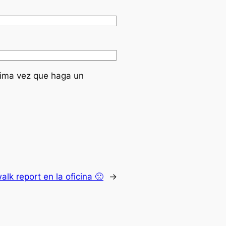
xima vez que haga un
alk report en la oficina 🙁
→