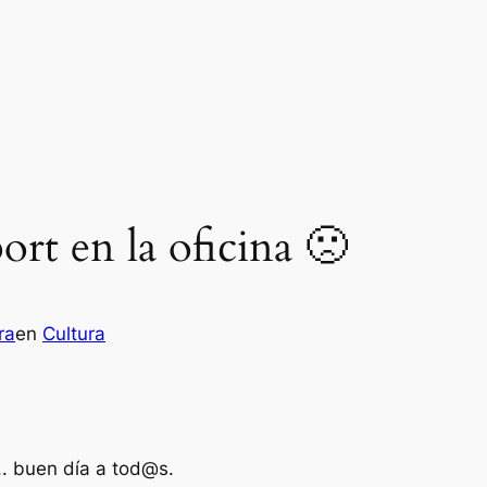
ort en la oficina 🙁
ra
en
Cultura
.. buen día a tod@s.