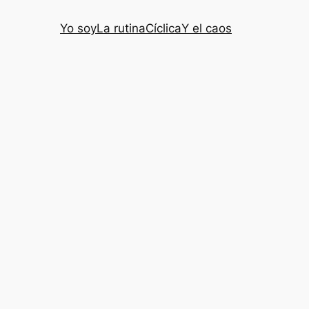
Yo soy
La rutina
Cíclica
Y el caos