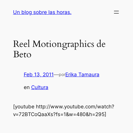
Saltar
Un blog sobre las horas.
al
contenido
Reel Motiongraphics de
Beto
Feb 13, 2011
—
Erika Tamaura
por
en
Cultura
[youtube http://www.youtube.com/watch?
v=72BTCoQaaXs?fs=1&w=480&h=295]