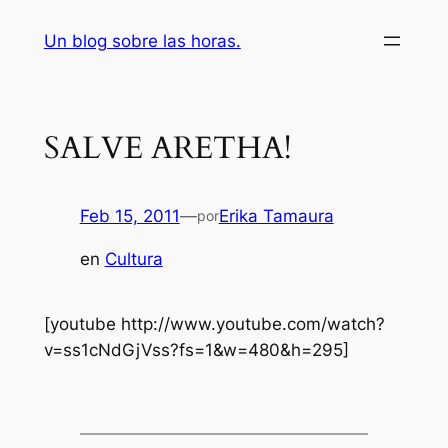
Saltar
Un blog sobre las horas.
al
contenido
SALVE ARETHA!
Feb 15, 2011
—
Erika Tamaura
por
en
Cultura
[youtube http://www.youtube.com/watch?
v=ss1cNdGjVss?fs=1&w=480&h=295]