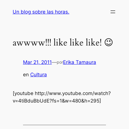
Saltar
Un blog sobre las horas.
al
contenido
awwww!!! like like like! 😉
Mar 21, 2011
—
Erika Tamaura
por
en
Cultura
[youtube http://www.youtube.com/watch?
v=4tiBduBbUdE?fs=1&w=480&h=295]