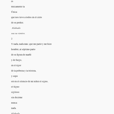
es
únicamente la
Única
que nos tuvo a todos en el cielo
de su preñez.
Alabado
sea su vientre.
2
Y nada, nada más; que me parió y me hizo
hombre, al séptimo parto
de su figura de marfil
y de fuego,
en el rigor
de la pobreza y la tristeza,
y supo
oír en el silencio de mi niñez el signo,
el Signo
sigiloso
sin decirme
nunca
nada.
Alabado