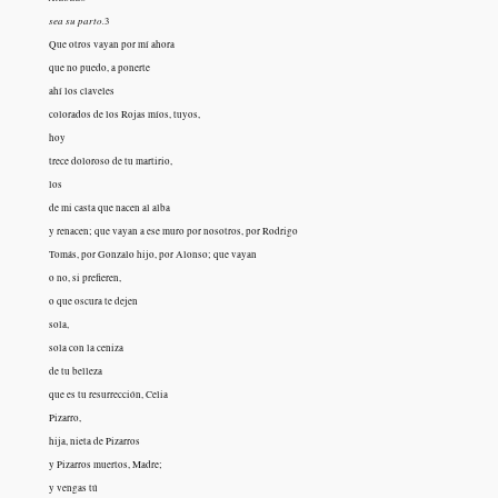
sea su parto.
3
Que otros vayan por mí ahora
que no puedo, a ponerte
ahí los claveles
colorados de los Rojas míos, tuyos,
hoy
trece doloroso de tu martirio,
los
de mi casta que nacen al alba
y renacen; que vayan a ese muro por nosotros, por Rodrigo
Tomás, por Gonzalo hijo, por Alonso; que vayan
o no, si prefieren,
o que oscura te dejen
sola,
sola con la ceniza
de tu belleza
que es tu resurrección, Celia
Pizarro,
hija, nieta de Pizarros
y Pizarros muertos, Madre;
y vengas tú