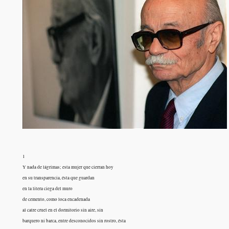
1
Y nada de lágrimas; esta mujer que cierran hoy
en su transparencia, ésta que guardan
en la litera ciega del muro
de cemento, como loca encadenada
al catre cruel en el dormitorio sin aire, sin
barquero ni barca, entre desconocidos sin rostro, ésta