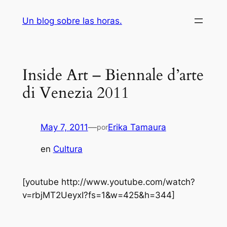
Saltar
Un blog sobre las horas.
al
contenido
Inside Art – Biennale d’arte
di Venezia 2011
May 7, 2011
—
Erika Tamaura
por
en
Cultura
[youtube http://www.youtube.com/watch?
v=rbjMT2UeyxI?fs=1&w=425&h=344]