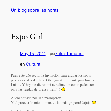
Saltar
Un blog sobre las horas.
al
contenido
Expo Girl
May 15, 2011
—
Erika Tamaura
por
en
Cultura
Pues este año recibí la invitación para grabar los spots
promocionales de Expo Obregon 2011, thank you Omar y
Luis… Y hoy me dieron mi acreditación como podcaster
para las ruedas de prensa. Ieiii!!!
Audio editado por @elmarioperez
Y al parecer lo mío, lo mío, es la onda grupera! Jajaja
[youtube=http://www.youtube.com/watch?