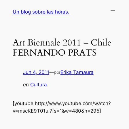
Saltar
Un blog sobre las horas.
al
contenido
Art Biennale 2011 – Chile
FERNANDO PRATS
Jun 4, 2011
—
Erika Tamaura
por
en
Cultura
[youtube http://www.youtube.com/watch?
v=mscKE9T01uI?fs=1&w=480&h=295]