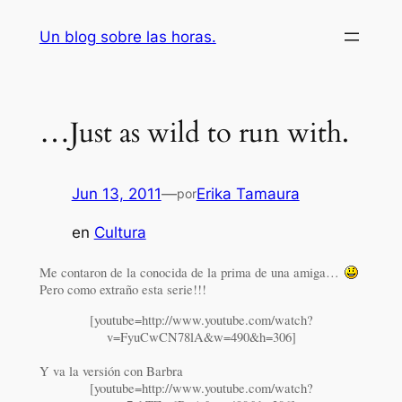
Saltar
Un blog sobre las horas.
al
contenido
…Just as wild to run with.
Jun 13, 2011
—
Erika Tamaura
por
en
Cultura
Me contaron de la conocida de la prima de una amiga…
Pero como extraño esta serie!!!
[youtube=http://www.youtube.com/watch?
v=FyuCwCN78lA&w=490&h=306]
Y va la versión con Barbra
[youtube=http://www.youtube.com/watch?