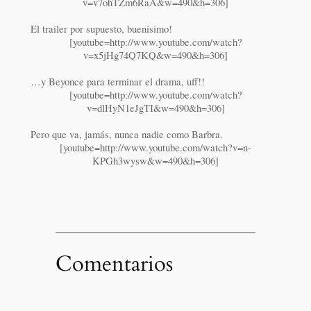
v=v7ohTZm6RaA&w=490&h=306]
El trailer por supuesto, buenísimo!
[youtube=http://www.youtube.com/watch?
v=x5jHg74Q7KQ&w=490&h=306]
…y Beyonce para terminar el drama, uff!!
[youtube=http://www.youtube.com/watch?
v=dlHyN1eJgTI&w=490&h=306]
Pero que va, jamás, nunca nadie como Barbra.
[youtube=http://www.youtube.com/watch?v=n-
KPGh3wysw&w=490&h=306]
Comentarios