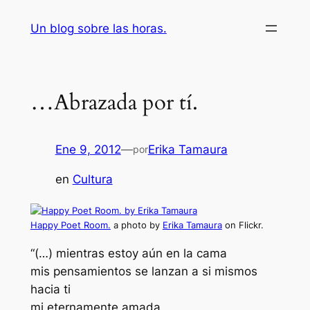
Saltar
Un blog sobre las horas.
al
contenido
…Abrazada por tí.
Ene 9, 2012
—
Erika Tamaura
por
en
Cultura
Happy Poet Room.
a photo by
Erika Tamaura
on Flickr.
“(…) mientras estoy aún en la cama
mis pensamientos se lanzan a si mismos
hacia ti
mi eternamente amada