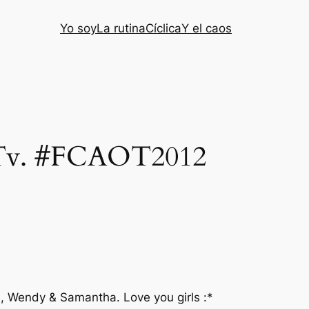
Yo soy
La rutina
Cíclica
Y el caos
sa Tv. #FCAOT2012
e, Wendy & Samantha. Love you girls :*