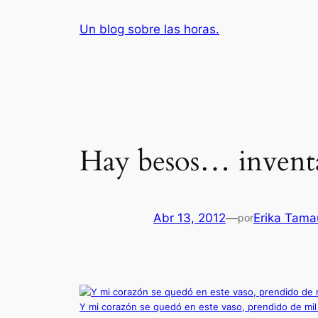
Saltar
Un blog sobre las horas.
al
contenido
Hay besos… inventa
Abr 13, 2012
—
Erika Tama
por
Y mi corazón se quedó en este vaso, prendido de mil b