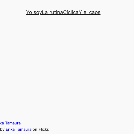
Yo soy
La rutina
Cíclica
Y el caos
 by
Erika Tamaura
on Flickr.