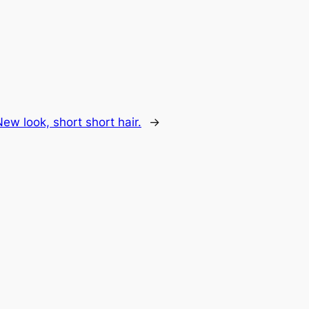
ew look, short short hair.
→