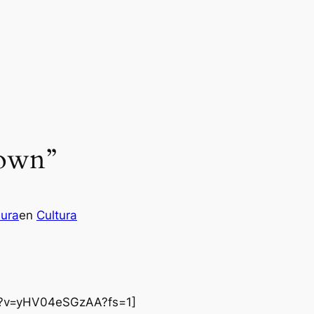
Down”
aura
en
Cultura
h?v=yHV04eSGzAA?fs=1]