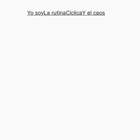
Yo soy
La rutina
Cíclica
Y el caos