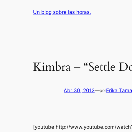
Saltar
Un blog sobre las horas.
al
contenido
Kimbra – “Settle 
Abr 30, 2012
—
Erika Tam
por
[youtube http://www.youtube.com/watc