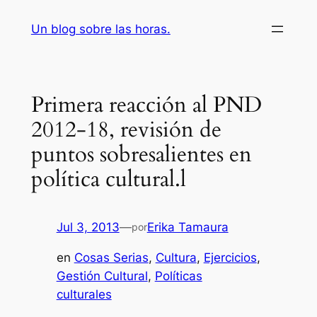
Saltar
Un blog sobre las horas.
al
contenido
Primera reacción al PND
2012-18, revisión de
puntos sobresalientes en
política cultural.l
Jul 3, 2013
—
Erika Tamaura
por
en
Cosas Serias
, 
Cultura
, 
Ejercicios
, 
Gestión Cultural
, 
Políticas
culturales