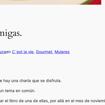
migas.
ura
en
C´est la vie
, 
Gourmet
, 
Mujeres
 hay una charla que se disfruta.
 un tema en común.
 el libro de una de ellas, por allá en el mes de novie