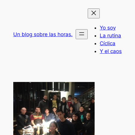
Saltar
al
contenido
Yo soy
Un blog sobre las horas.
La rutina
Cíclica
Y el caos