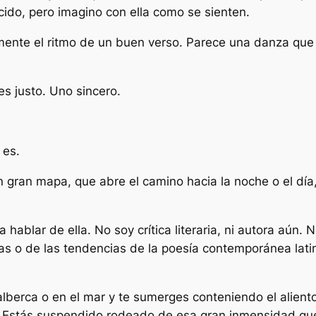
do, pero imagino con ella como se sienten.
mente el ritmo de un buen verso. Parece una danza que a
s justo. Uno sincero.
 es.
n gran mapa, que abre el camino hacia la noche o el d
ablar de ella. No soy crítica literaria, ni autora aún. 
etas o de las tendencias de la poesía contemporánea la
lberca o en el mar y te sumerges conteniendo el alient
. Estás suspendido rodeado de esa gran inmensidad que 