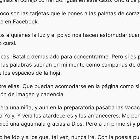
as al conejo corriendo. Igual en este caso. Uno dice p
poco son las tarjetas que le pones a las paletas de cor
ne en Facebook.
os a quienes la luz y el polvo nos hacen estornudar cua
 cursi.
icas. Batallo demasiado para concentrarme. Pero si es 
las palabras suenan en mi mente como campanas de dif
 los espacios de la hoja.
tre ellas. Que puedan acomodarse en la página como si 
sión de imágen y cadencia.
era una niña, y aún en la preparatoria pasaba las vaca
tía Yoly. Y veía los atardeceres y los amaneceres. Me 
icó una aguamala gracias a Dios. Pero a un primo sí y
o he ido y a los que, tal vez, nunca iré. Con la poesía 