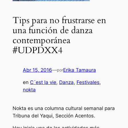
Tips para no frustrarse en
una función de danza
contemporánea
#UDPDXX4
Abr 15, 2016
—
Erika Tamaura
por
en
C´est la vie
, 
Danza
, 
Festivales
, 
nokta
Nokta es una columna cultural semanal para
Tribuna del Yaqui, Sección Acentos.
Hoy inicia una de las actividades más