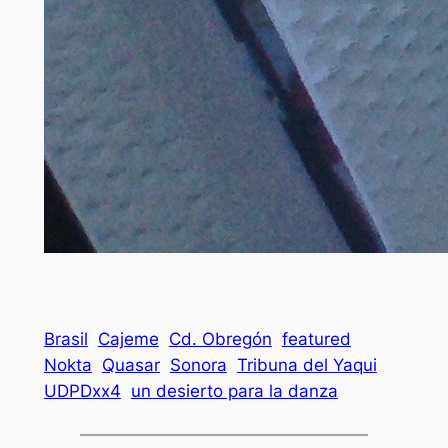
Brasil
Cajeme
Cd. Obregón
featured
Nokta
Quasar
Sonora
Tribuna del Yaqui
UDPDxx4
un desierto para la danza