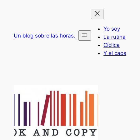
Saltar
al
contenido
Yo soy
Un blog sobre las horas.
La rutina
Cíclica
Y el caos